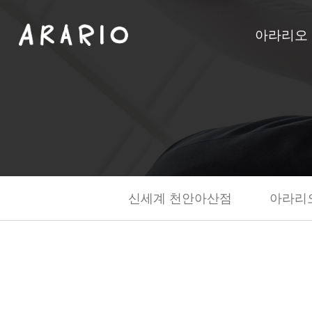
아라리오
신세계 천안아산점
아라리