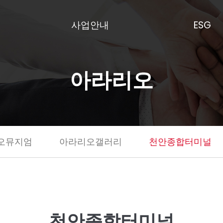
사업안내
ESG
아라리오
오뮤지엄
아라리오갤러리
천안종합터미널
천안종합터미널